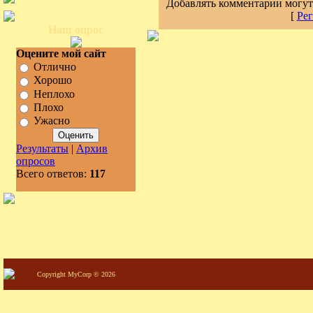
Добавлять комментарии могут
[
Рег
Наш опрос
Оцените мой сайт
Отлично
Хорошо
Неплохо
Плохо
Ужасно
Результаты
|
Архив
опросов
Всего ответов:
117
Copyright MyCorp © 2026