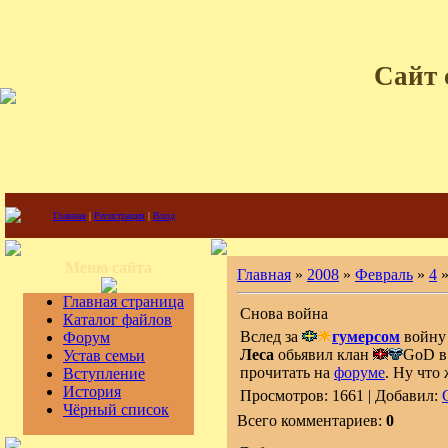
Сайт 
Главная
|
Регистрация
|
Вход
Меню сайта
Главная
»
2008
»
Февраль
»
4
»
Главная страница
Снова война
Каталог файлов
Вслед за
гумерсом
войн
Форум
Леса
обьявил клан
GoD в
Устав семьи
прочитать на
форуме
. Ну что
Вступление
История
Просмотров: 1661 | Добавил:
Чёрный список
Всего комментариев:
0