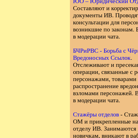
ЮО – Юридический От
Составляют и корректи
документы ИВ. Проводя
консультации для персо
возникшие по законам. 
в модерации чата.
БЧРиРВС - Борьба с Чё
Вредоносных Ссылок
.
Отслеживают и пресека
операции, связанные с 
персонажами, товарами
распространение вредо
взломами персонажей. В
в модерации чата.
Стажёры отделов
- Ста
ОМ и прикрепленные на
отделу ИВ. Занимаются
новичкам, вникают в раб