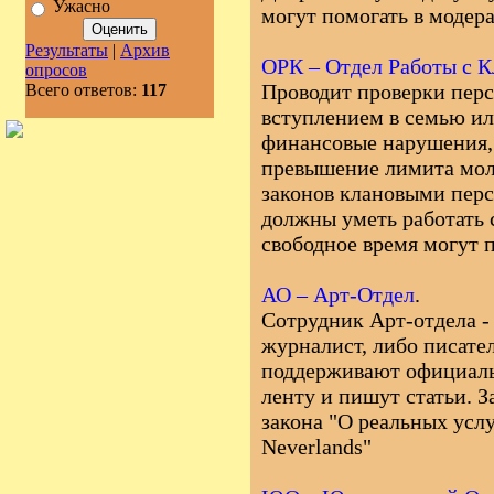
Ужасно
могут помогать в модера
Результаты
|
Архив
ОРК – Отдел Работы с 
опросов
Проводит проверки перс
Всего ответов:
117
вступлением в семью ил
финансовые нарушения, 
превышение лимита мол
законов клановыми пер
должны уметь работать 
свободное время могут п
АО – Арт-Отдел
.
Сотрудник Арт-отдела -
журналист, либо писате
поддерживают официаль
ленту и пишут статьи. 
закона "О реальных услу
Neverlands"