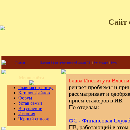
Сайт 
Главная
История
Ранги представителей власти(ПВ)
|
Регистрация
|
Вход
Меню сайта
Глава Института Власти
решает проблемы и при
Главная страница
Каталог файлов
рассматривает и одобря
Форум
приём стажёров в ИВ.
Устав семьи
По отделам:
Вступление
История
Чёрный список
ФС - Финансовая Служб
ПВ, работающий в этом 