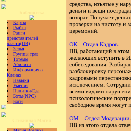
средства, изъятые у нар
деньги и вещи пострада
Библиотека
возврат. Получает деньг
Карты
проверки на чистоту и 
Рыбка
церемоний.
Ранги
представителей
власти(ПВ)
ОК – Отдел Кадров
.
Зелья
ПВ, работающий в этом 
Группы трав
желающих вступить в И
Тотемы
собеседования. Разбира
Абилити
Информация о
разблокировку персонаж
Кланах
кадровыми перестановк
Навыки
исключением. Сотрудни
Умения
всеми видами нарушений
Напитки/Еда
Боты(NPC)
психологические портр
Боги
свободное время могут п
ОМ – Отдел Модерации
.
Стихийная Магия
ПВ из этого отдела отве
Магия Воздуха