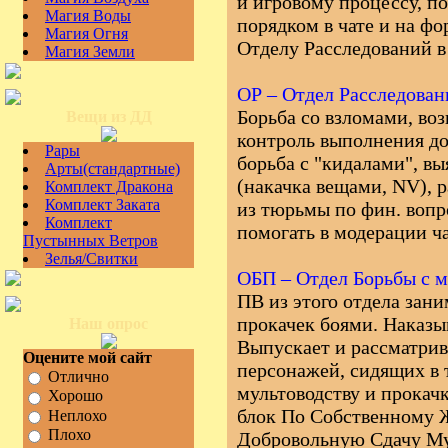
и игровому процессу, по
Магия Воды
порядком в чате и на фо
Магия Огня
Отделу Расследований в
Магия Земли
ОР – Отдел Расследован
Борьба со взломами, во
Вещи из ДД
контроль выполнения дол
Рары
борьба с "кидалами", в
Арты(стандартные)
(накачка вещами, NV), 
Комплект Дракона
Комплект Заката
из тюрьмы по фин. вопр
Комплект
помогать в модерации ча
Пустынных Ветров
Зелья/Свитки
ОБП – Отдел Борьбы с 
ПВ из этого отдела зани
прокачек боями. Наказы
Наш опрос
Выпускает и рассматрив
Оцените мой сайт
персонажей, сидящих в 
Отлично
мультоводству и прокач
Хорошо
блок По Собственному 
Неплохо
Плохо
Добровольную Сдачу Му